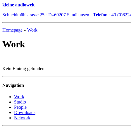
kleine audiowelt
Schneidmühlstrasse 25 · D–69207 Sandhausen ·
Telefon
+49.(0)622
Homepage
»
Work
Work
Kein Eintrag gefunden.
Navigation
Work
Studio
People
Downloads
Network